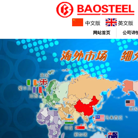
网站首页
公司详