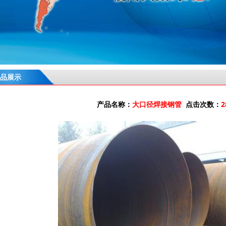
品展示
产品名称：
大口径焊接钢管
点击次数：
2