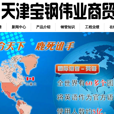
情
新闻中心
产品介绍
钢管知识
工程业绩
在