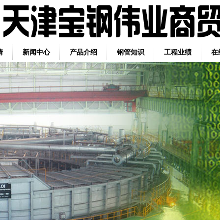
情
新闻中心
产品介绍
钢管知识
工程业绩
在