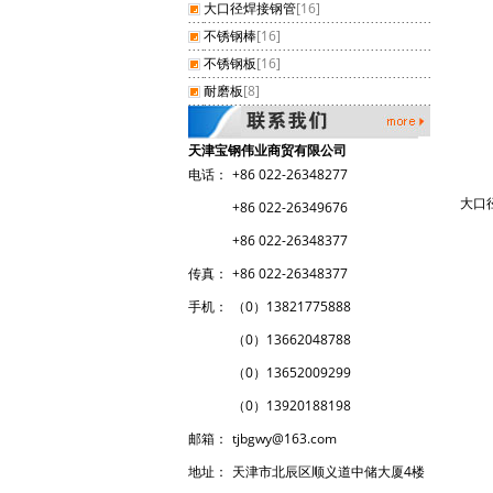
大口径焊接钢管
[16]
不锈钢棒
[16]
不锈钢板
[16]
耐磨板
[8]
天津宝钢伟业商贸有限公司
电话：
+86 022-26348277
大口
+86 022-26349676
+86 022-26348377
传真：
+86 022-26348377
手机：
（0）13821775888
（0）
13662048788
（0）
13652009299
（0）
13920188198
邮箱：
tjbgwy@163.com
地址：
天津市北辰区顺义道中储大厦4楼