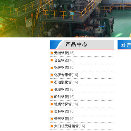
产
无缝钢管
[16]
合金钢管
[16]
锅炉钢管
[16]
化肥专用管
[16]
石油裂化管
[16]
低温钢管
[16]
船舶钢管
[16]
地质钻探管
[16]
美标钢管
[16]
管线钢管
[16]
大口径无缝钢管
[16]