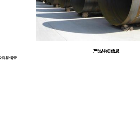
产品详细信息
径焊接钢管