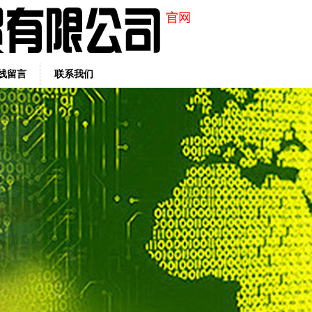
线留言
联系我们