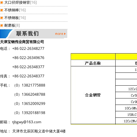
大口径焊接钢管
[16]
不锈钢棒
[16]
不锈钢板
[16]
耐磨板
[8]
天津宝钢伟业商贸有限公司
电话：
+86 022-26348277
+86 022-26349676
+86 022-26348377
传真：
+86 022-26348377
手机：
（0）13821775888
（0）
13662048788
（0）
13652009299
（0）
13920188198
邮箱：
tjbgwy@163.com
地址：
天津市北辰区顺义道中储大厦4楼