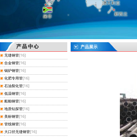
产品展示
无缝钢管
[16]
合金钢管
[16]
锅炉钢管
[16]
化肥专用管
[16]
石油裂化管
[16]
低温钢管
[16]
船舶钢管
[16]
地质钻探管
[16]
美标钢管
[16]
管线钢管
[16]
大口径无缝钢管
[16]