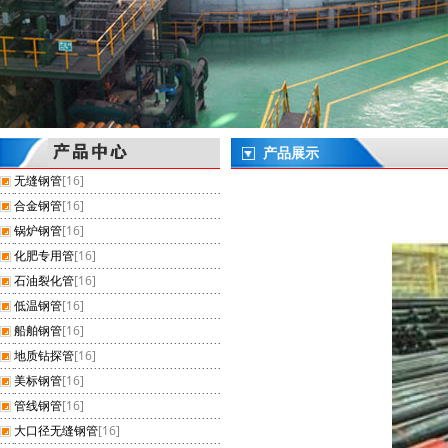
产品展示
无缝钢管
[16]
合金钢管
[16]
锅炉钢管
[16]
化肥专用管
[16]
石油裂化管
[16]
低温钢管
[16]
船舶钢管
[16]
地质钻探管
[16]
美标钢管
[16]
管线钢管
[16]
大口径无缝钢管
[16]