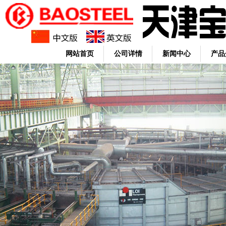
网站首页
公司详情
新闻中心
产品