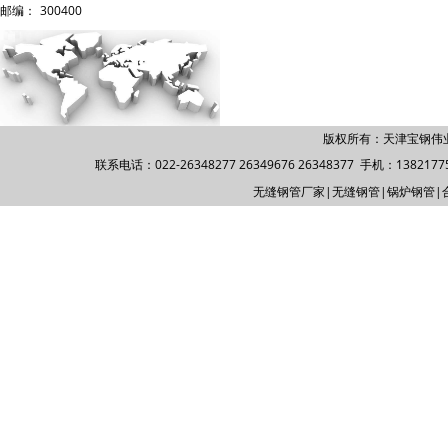
邮编：
300400
版权所有：天津宝钢伟
联系电话：022-26348277 26349676 26348377 手机：1382177588
无缝钢管厂家
|
无缝钢管
|
锅炉钢管
|