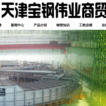
情
新闻中心
产品介绍
钢管知识
工程业绩
在