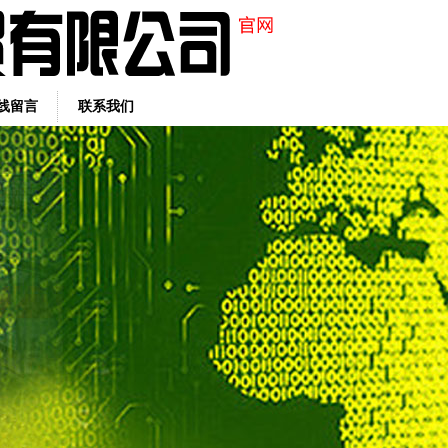
线留言
联系我们