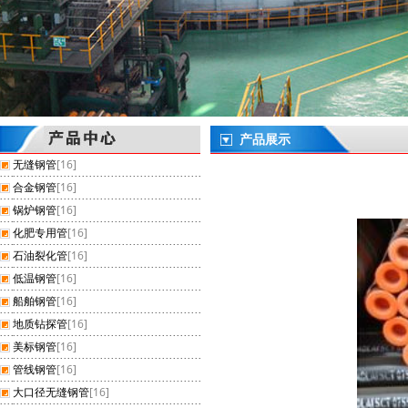
产品展示
无缝钢管
[16]
合金钢管
[16]
锅炉钢管
[16]
化肥专用管
[16]
石油裂化管
[16]
低温钢管
[16]
船舶钢管
[16]
地质钻探管
[16]
美标钢管
[16]
管线钢管
[16]
大口径无缝钢管
[16]