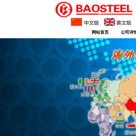
网站首页
公司详