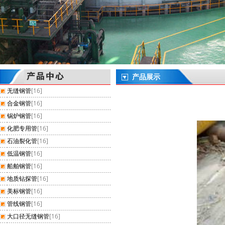
产品展示
无缝钢管
[16]
合金钢管
[16]
锅炉钢管
[16]
化肥专用管
[16]
石油裂化管
[16]
低温钢管
[16]
船舶钢管
[16]
地质钻探管
[16]
美标钢管
[16]
管线钢管
[16]
大口径无缝钢管
[16]