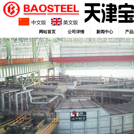
网站首页
公司详情
新闻中心
产品