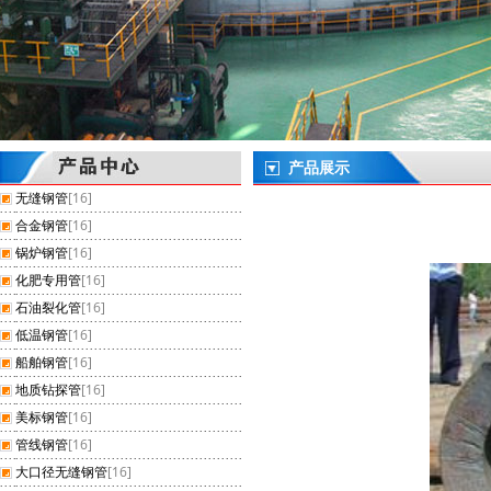
产品展示
无缝钢管
[16]
合金钢管
[16]
锅炉钢管
[16]
化肥专用管
[16]
石油裂化管
[16]
低温钢管
[16]
船舶钢管
[16]
地质钻探管
[16]
美标钢管
[16]
管线钢管
[16]
大口径无缝钢管
[16]