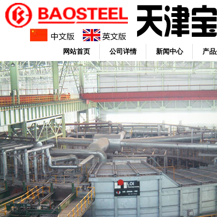
网站首页
公司详情
新闻中心
产品