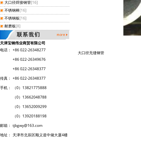
大口径焊接钢管
[16]
不锈钢棒
[16]
不锈钢板
[16]
耐磨板
[8]
天津宝钢伟业商贸有限公司
电话：
+86 022-26348277
大口径无缝钢管
+86 022-26349676
+86 022-26348377
传真：
+86 022-26348377
手机：
（0）13821775888
（0）
13662048788
（0）
13652009299
（0）
13920188198
邮箱：
tjbgwy@163.com
地址：
天津市北辰区顺义道中储大厦4楼